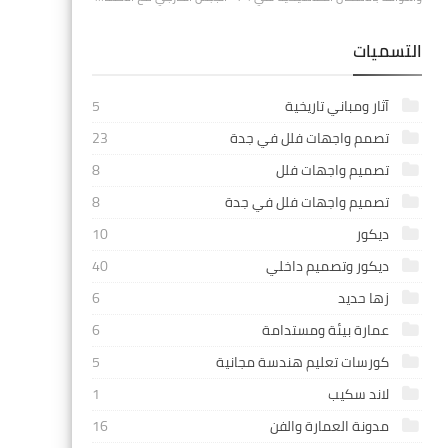
التسميات
آثار ومباني تاريخية
5
تصمم واجهات فلل في جدة
23
تصميم واجهات فلل
8
تصميم واجهات فلل في جدة
8
ديكور
10
ديكور وتصميم داخلي
40
زها حديد
6
عمارة بيئة ومستدامة
6
كورسات تعليم هندسة مجانية
5
لاند سكيب
1
مدونة العمارة والفن
16