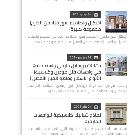
24 يوليو 2021
أشكال وتصاميم سور فيلا من الخارج(
مجموعة كبيرة)
أشكال سور خارجي : تصميم سور الفيلا جزأ هام من تصميم واجهات
المنزل او الفيلا الخاصة بك. من الجميل في تصميم واجهة السور ا…
26 ديسمبر 2021
دهانات بروفايل خارجي واستخدامها
في واجهات فلل مودرن وكلاسيك(
الأنواع الأسعار وماهو الخيار الأفضل )
واجهة مودرن مع بوية بروفايل لون رمادي دهانات الجرافيت
البروفايل واستخدامها في تصميم واجهات فلل المودر…
04 يناير 2022
نماذج شبابيك كلاسيكية للواجهات
الخارجية
نماذج شبابك تصميم كلاسيك : المواد التي تنفذ منها الشبابيك
والنوافذ بالأشكال الكلاسيكية هي : 1- الجبس الخارجي مع الأكسا…