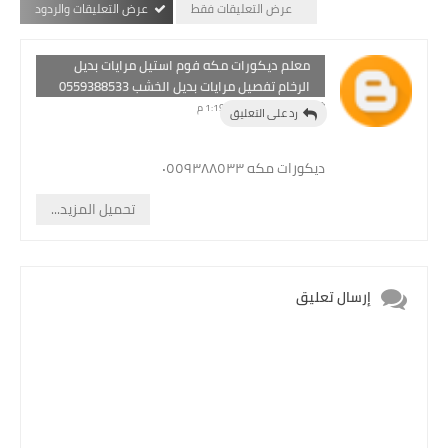
عرض التعليقات فقط
عرض التعليقات والردود
معلم ديكورات مكه فوم استيل مرايات بديل
الرخام تفصيل مرايات بديل الخشب 0559388533
31 أكتوبر 2021 في 1:19 م
رد على التعليق
ديكورات مكه ٠٥٥٩٣٨٨٥٣٣
تحميل المزيد...
إرسال تعليق