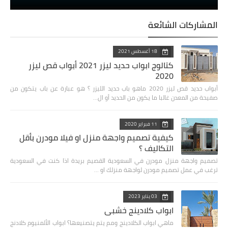
المشاركات الشائعة
18 أغسطس 2021
كتالوج ابواب حديد ليزر 2021 أبواب قص ليزر
2020
أبواب حديد قص ليزر 2020 ‏ماهو باب حديد الليزر ؟ هو عبارة عن باب يتكون من
صفيحة من المعدن غالبا ما يكون من الحديد أو ال…
11 فبراير 2020
كيفية تصميم واجهة منزل او فيلا مودرن بأقل
التكاليف ؟
تصميم واجهة منزل مودرن في السعودية القصيم بريدة اذا كنت في السعودية
ترغب في عمل تصميم مودرن لواجهة منزلك او …
03 يناير 2023
ابواب كلادينج خشبي
ماهي ابواب الكلادينج ومم يتم يتصنيعها؟ ‏ابواب الألمنيوم كلادنج