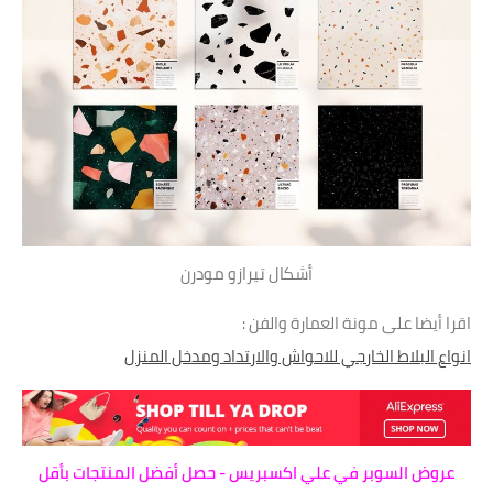
أشكال تيرازو مودرن
اقرا أيضا على مونة العمارة والفن :
انواع البلاط الخارجي للاحواش والارتداد ومدخل المنزل
عروض السوبر في علي اكسبريس - حصل أفضل المنتجات بأقل