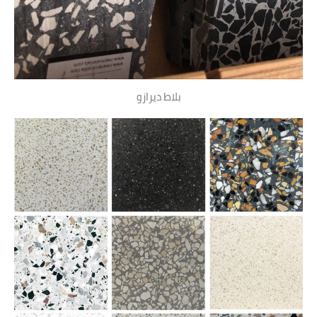
بلاط ديرازو