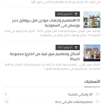
هي أبواب ذات هيكل من الحديد والتصفيح الخارجي يكون بألوا…
31 مارس 2020
#10تصاميم واجهات مودرن فلل بروفايل حجر
بورسلان في السعودية
واجهات فلل مودرن سعودية واجهات فلل مودرن 2020 أعرض لكم اليوم في هذه
التدوينة 10 نماذج واجهات منازل وفلل في السعودية…
24 يوليو 2021
أشكال وتصاميم سور فيلا من الخارج( مجموعة
كبيرة)
أشكال سور خارجي : تصميم سور الفيلا جزأ هام من تصميم واجهات المنزل او الفيلا
الخاصة بك. من الجميل في تصميم واجهة السور ا…
التسميات
آثار ومباني تاريخية
5
تصمم واجهات فلل في جدة
23