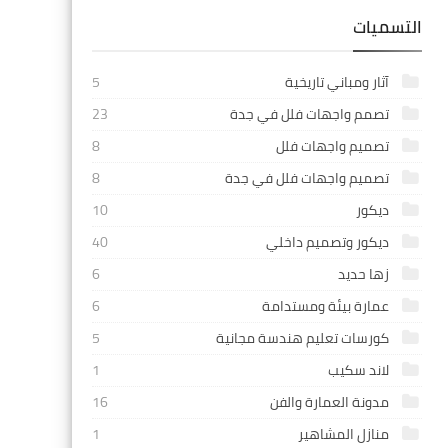
التسميات
آثار ومباني تاريخية
5
تصمم واجهات فلل في جدة
23
تصميم واجهات فلل
8
تصميم واجهات فلل في جدة
8
ديكور
10
ديكور وتصميم داخلي
40
زها حديد
6
عمارة بيئة ومستدامة
6
كورسات تعليم هندسة مجانية
5
لاند سكيب
1
مدونة العمارة والفن
16
منازل المشاهير
1