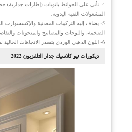
4- تأتي على الحوائط بانويات (إطارات جدارية) جص
المشغولات الفنية اليدوية.
5- يضاف إليه التركيبات المعدنية والإكسسوارت ال
الضخمة، واللوحات والمصابيح والمنحوتات والتفاصي
6- اللون الذهبي الوردي يتصدر الاتجاهات الحالية لطراز نيوكلاسيك في التصميم الداخلي.
ديكورات نيو كلاسيك جدار التلفزيون 2022