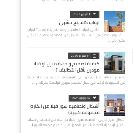
03 يناير 2023
ابواب كلادينج خشبي
ماهي ابواب الكلادينج ومم يتم يتصنيعها؟ ‏ابواب
الألمنيوم كلادنج هي أبواب ذات هيكل من الحديد والتصفيح الخارجي
يكون بألوا…
11 فبراير 2020
كيفية تصميم واجهة منزل او فيلا
مودرن بأقل التكاليف ؟
تصميم واجهة منزل مودرن في السعودية القصيم بريدة اذا كنت
في السعودية ترغب في عمل تصميم مودرن لواجهة منزلك او …
24 يوليو 2021
أشكال وتصاميم سور فيلا من الخارج(
مجموعة كبيرة)
أشكال سور خارجي : تصميم سور الفيلا جزأ هام من تصميم واجهات
المنزل او الفيلا الخاصة بك. من الجميل في تصميم واجهة السور ا…