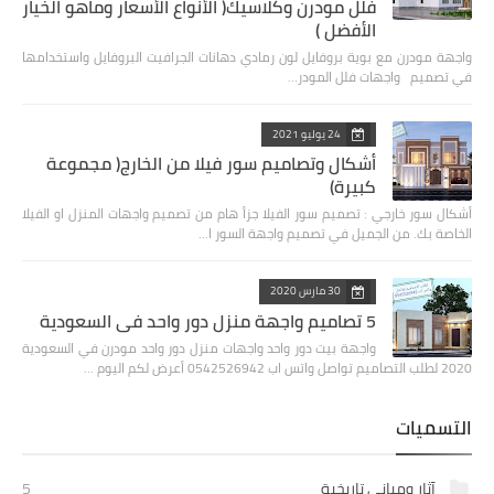
فلل مودرن وكلاسيك( الأنواع الأسعار وماهو الخيار
الأفضل )
واجهة مودرن مع بوية بروفايل لون رمادي دهانات الجرافيت البروفايل واستخدامها
في تصميم واجهات فلل المودر…
24 يوليو 2021
أشكال وتصاميم سور فيلا من الخارج( مجموعة
كبيرة)
أشكال سور خارجي : تصميم سور الفيلا جزأ هام من تصميم واجهات المنزل او الفيلا
الخاصة بك. من الجميل في تصميم واجهة السور ا…
30 مارس 2020
5 تصاميم واجهة منزل دور واحد في السعودية
واجهة بيت دور واحد واجهات منزل دور واحد مودرن في السعودية
2020 لطلب التصاميم تواصل واتس اب 0542526942 أعرض لكم اليوم …
التسميات
آثار ومباني تاريخية
5